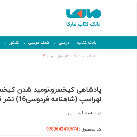
بانک کتاب
درسی
کمک درسی
کنکور
بانک کتاب مارکا
کتاب های عمومی
پادشاهی کیخسرو،نومید شدن کیخسرو
لهراسپ (شاهنامه فردوسی16) نشر قطره
ابوالقاسم فردوسی
کد محصول :
9789643410674