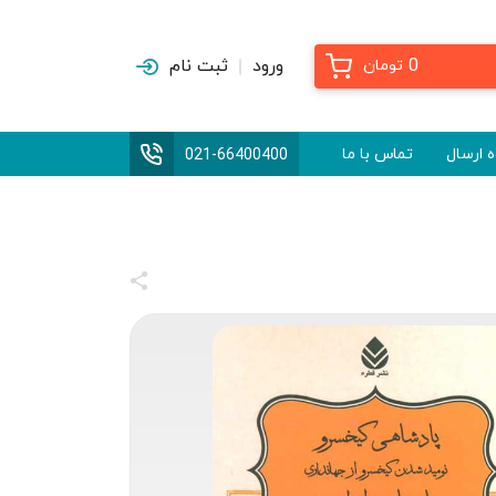
0
ورود
ثبت نام
تومان
 ارسال
تماس با ما
021-66400400