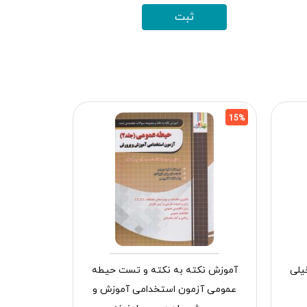
15%
15%
یلی
آموزش نکته به نکته و تست حیطه
عمومی آزمون استخدامی آموزش و
دنیای پپا 53 (لاک پشت وروجک) افق