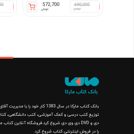
572,700
00
690,000
قیمت
قیمت
تومان
تومان
فعلی:
اصلی:
572,700 تومان.
690,000 تو
بود.
بانک کتاب مارکا در سال 1383 کار خود ر
را در فروش اینترنتی کتاب شروع کرد.