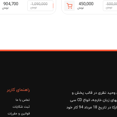
904,700
450,000
1,090,000
500,0
قیمت
قیمت
تومان
تومان
تومان
تومان
فعلی:
اصلی:
مان
450,000 تومان.
500,000 تومان
بود.
راهنمای کاربر
ا با مدیریت آقای وحید نظری در قالب پخش و
توزیع کتب درسی و کمک آموزشی، کتب دانشگاهی، کتابهای زبان خارجه، انواع CD سی
تماس با ما
ثبت شکایات
دی و DVD دی وی دی شروع کرد.فروشگاه آنلاین کتاب مارکا در تاریخ 18 مرداد 94 کار خود
قوانین و مقررات