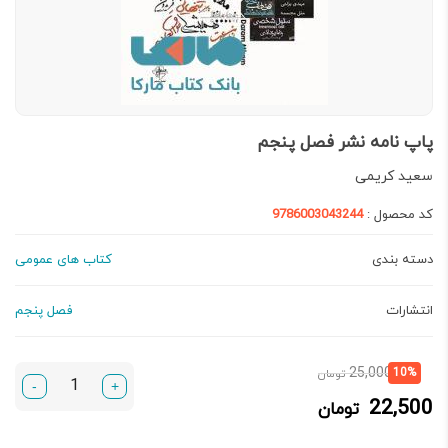
پاپ نامه نشر فصل پنجم
سعید کریمی
کد محصول :
9786003043244
دسته بندی
کتاب های عمومی
انتشارات
فصل پنجم
قیمت
قیمت
25,000
10%
تومان
-
+
فعلی:
اصلی:
22,500
تومان
22,500 تومان.
25,000 تومان
بود.