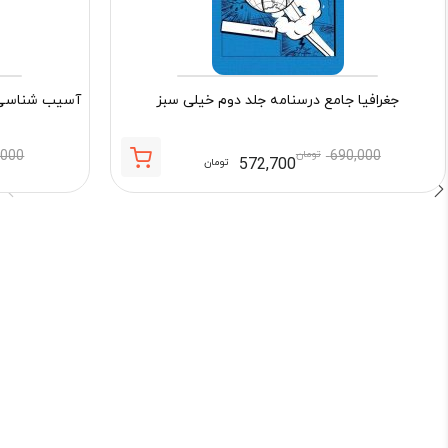
جغرافیا جامع درسنامه جلد دوم خیلی سبز
آسیب شناسی ر
690,000
تومان
,000
572,700
تومان
قیمت
قیمت
فعلی:
اصلی:
572,700 تومان.
690,000 تومان
بود.