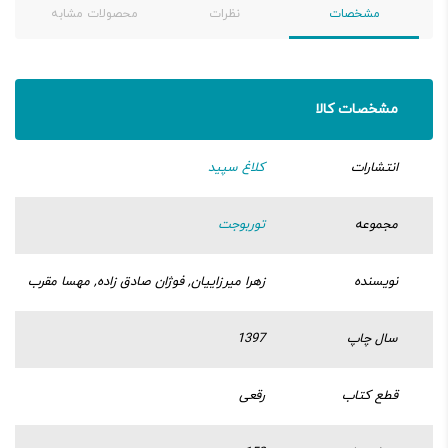
مشخصات
نظرات
محصولات مشابه
مشخصات کالا
انتشارات
کلاغ سپید
مجموعه
توربوجت
نویسنده
زهرا میرزاییان, فوژان صادق زاده, مهسا مقرب
سال چاپ
1397
قطع کتاب
رقعی