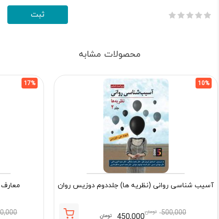
محصولات مشابه
17%
10%
آسیب شناسی روانی (نظریه ها) جلددوم دوزیس روان
معارف 
500,000
تومان
90,000
450,000
تومان