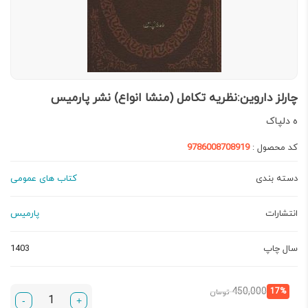
چارلز داروین:نظریه تکامل (منشا انواع) نشر پارمیس
ه دلپاک
کد محصول :
9786008708919
دسته بندی
کتاب های عمومی
انتشارات
پارمیس
سال چاپ
1403
قیمت
قیمت
450,000
17%
تومان
-
+
فعلی:
اصلی: