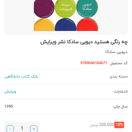
چه رنگی هستید دیویی سادکا نشر ویرایش
دیویی سادکا
کد محصول :
9789646184671
دسته بندی
بانک کتاب دانشگاهی
انتشارات
ویرایش
سال چاپ
1395
قیمت
قیمت
200,000
15%
تومان
-
+
فعلی:
اصلی: