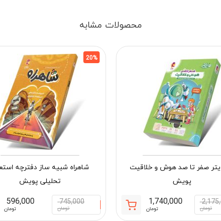
محصولات مشابه
20%
ایتر صفر تا صد هوش و خلاقیت
شاهراه شبیه ساز دفترچه استعد
پویش
تحلیلی پویش
596,000
1,740,000
745,000
2,175
قیمت
قیمت
تومان
تومان
تومان
تومان
فعلی:
اصلی: