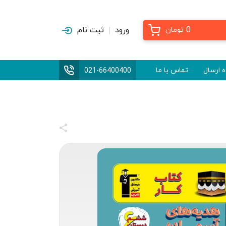
0
ورود
ثبت نام
تومان
 ارسال
تماس با ما
021-66400400