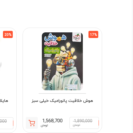
20%
17%
هوش خلاقیت پانورامیک خیلی سبز
هایل
1,568,700
1,890,000
,000
قیمت
قیمت
تومان
تومان
فعلی:
اصلی: