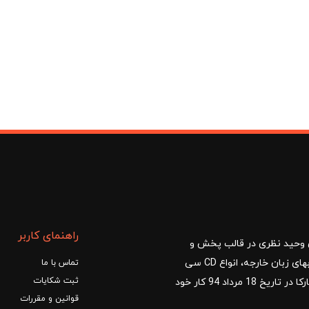
1, تومان
1,740,000 تومان.
2,175,000 تومان
بود.
راهنمای کاربر
ا با مدیریت آقای وحید نظری در قالب پخش و
توزیع کتب درسی و کمک آموزشی، کتب دانشگاهی، کتابهای زبان خارجه، انواع CD سی
تماس با ما
ثبت شکایات
دی و DVD دی وی دی شروع کرد.فروشگاه آنلاین کتاب مارکا در تاریخ 18 مرداد 94 کار خود
قوانین و مقررات