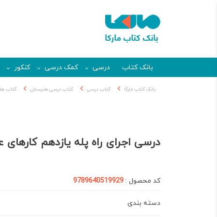
بانک کتاب
درسی
کمک درسی
کنکور
بانک کتاب مارکا
کتاب درسی
کتاب درسی هنرستان
کتاب ها
درسی اجرای راه پله یازدهم کارهای
کد محصول :
9789640519929
دسته بندی