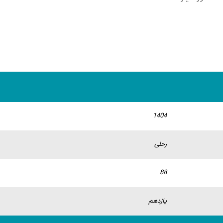
1404
رحلی
88
یازدهم