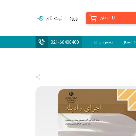
0
ورود
ثبت نام
تومان
 ارسال
تماس با ما
021-66400400