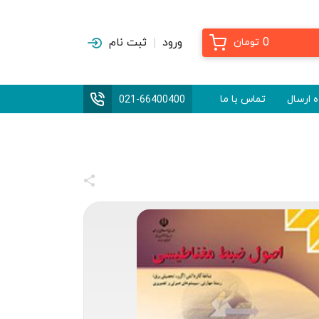
0
ورود
ثبت نام
تومان
 ارسال
تماس با ما
021-66400400