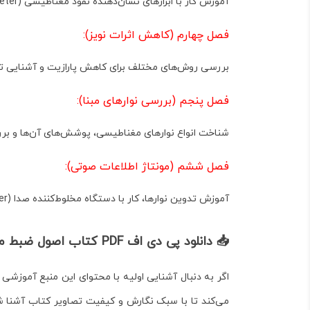
آموزش کار با ابزارهای نشان‌دهنده نفوذ مغناطیسی (VU Meter) و کنترل تن، بالانس و دامنه خروجی صدا.
فصل چهارم (کاهش اثرات نویز):
بررسی روش‌های مختلف برای کاهش پارازیت و آشنایی تخصصی با سیست
فصل پنجم (بررسی نوارهای مبنا):
شناخت انواع نوارهای مغناطیسی، پوشش‌های آن‌ها و ب
فصل ششم (مونتاژ اطلاعات صوتی):
آموزش تدوین نوارها، کار با دستگاه مخلوط‌کننده صدا (Mixer) و آشنایی با جلوه‌های صوتی مانند پژواک و اکو .
📥 دانلود پی دی اف PDF کتاب اصول ضبط مغناطیسی
اگر به دنبال آشنایی اولیه با محتوای این منبع آموزشی
می‌کند تا با سبک نگارش و کیفیت تصاویر کتاب آشنا شو