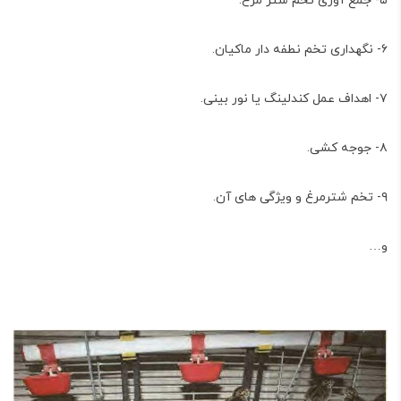
۵- جمع آوری تخم شتر مرغ.
۶- نگهداری تخم نطفه دار ماکیان.
۷- اهداف عمل کندلینگ یا نور بینی.
۸- جوجه کشی.
۹- تخم شترمرغ و ویژگی های آن.
و…