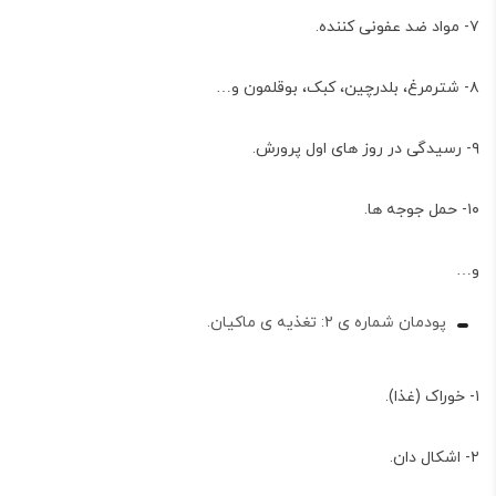
۷- مواد ضد عفونی کننده.
۸- شترمرغ، بلدرچین، کبک، بوقلمون و…
۹- رسیدگی در روز های اول پرورش.
۱۰- حمل جوجه ها.
و…
پودمان شماره ی ۲: تغذیه ی ماکیان.
۱- خوراک (غذا).
۲- اشکال دان.