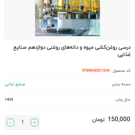
درسی روغن‌کشی میوه و دانه‌های روغنی دوازدهم صنایع
غذایی
کد محصول :
9789640531204
دسته بندی
صنایع غذایی
سال چاپ
1404
150,000
تومان
-
+