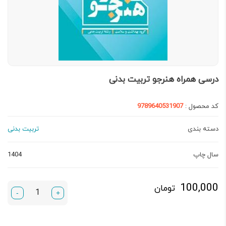
درسی همراه هنرجو تربیت بدنی
کد محصول :
9789640531907
دسته بندی
تربیت بدنی
سال چاپ
1404
100,000
تومان
-
+