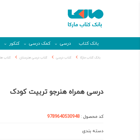
بانک کتاب
درسی
کمک درسی
کنکور
بانک کتاب مارکا
کتاب درسی
کتاب درسی هنرستان
کتاب های
درسی همراه هنرجو تربیت کودک
کد محصول :
9789640530948
دسته بندی