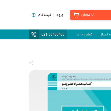
0
ورود
ثبت نام
تومان
 ارسال
تماس با ما
021-66400400