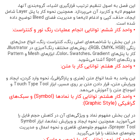
این فصل به اصول تنظیم ترتیب قرارگیری اشیاء، گروه‌بندی آنها،
مفهوم لایه و کاربرد آن می‌پردازد. همچنین نحوه کار با پنل Layer شامل
ایجاد، حذف، کپی و ادغام لایه‌ها و مدیریت فضای Bleed توضیح داده
شده است
.
•
واحد کار ششم: توانایی انجام عملیات رنگ نور و کنتراست:
در این بخش با شاخصه‌های اصلی رنگ، کنتراست رنگ، انواع مدل‌های
رنگی (RGB، CMYK، HSB)، روش‌های مختلف رنگ‌آمیزی در Illustrator،
کار با پنل‌های Color، Swatches، Gradient، ابزارهای Mesh و Pattern
و رنگ‌های Spot آشنا می‌شوید
.
•
واحد کار هفتم: توانایی کار با متن:
این واحد به شما انواع متن (هنری و پاراگرافی)، نحوه وارد کردن، ایجاد و
ویرایش متن، قرار دادن متن بر روی مسیر، ابزار Touch Type Tool و
اعوجاج متن را آموزش می‌دهد
.
•
واحد کار هشتم: توانایی کار با نمادها (Symbol) و سبک‌های
گرافیکی (Graphic Style):
در این بخش مفهوم نماد و ویژگی‌های آن در کاهش حجم فایل را
می‌آموزید. همچنین نحوه ایجاد و ویرایش نمادها، ابزار Symbol
Sprayer Tool، مفهوم جلوه‌های ظاهری و نحوه اعمال و مدیریت
جلوه‌های مختلف را فرا می‌گیرید
.
•
واحد کار نهم: توانایی کار با تصویر و ماسک: