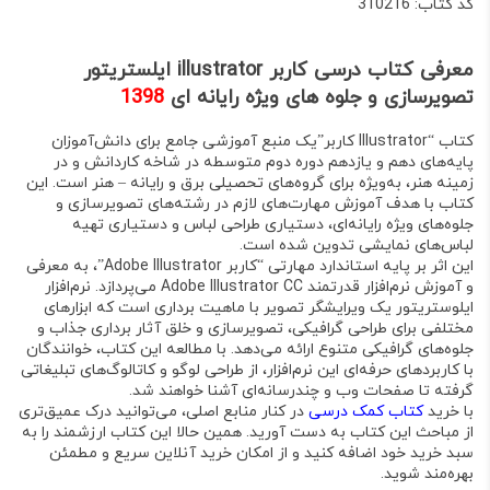
کد کتاب:
310216
معرفی کتاب درسی کاربر illustrator ایلستریتور
تصویرسازی و جلوه های ویژه رایانه ای
1398
کتاب “Illustrator کاربر”
یک منبع آموزشی جامع برای
دانش‌آموزان
پایه‌های دهم و یازدهم دوره دوم متوسطه
در
شاخه کاردانش
و در
زمینه هنر، به‌ویژه برای گروه‌های تحصیلی برق و رایانه – هنر است
. این
کتاب با هدف آموزش مهارت‌های لازم در رشته‌های تصویرسازی و
جلوه‌های ویژه رایانه‌ای، دستیاری طراحی لباس و دستیاری تهیه
لباس‌های نمایشی تدوین شده است
.
این اثر بر پایه استاندارد مهارتی “کاربر Adobe Illustrator”
، به معرفی
و آموزش نرم‌افزار قدرتمند
Adobe Illustrator CC
می‌پردازد
. نرم‌افزار
ایلوستریتور یک ویرایشگر تصویر با ماهیت برداری است که ابزارهای
مختلفی برای طراحی گرافیکی، تصویرسازی و خلق آثار برداری جذاب و
جلوه‌های گرافیکی متنوع ارائه می‌دهد
. با مطالعه این کتاب، خوانندگان
با کاربردهای حرفه‌ای این نرم‌افزار، از طراحی لوگو و کاتالوگ‌های تبلیغاتی
گرفته تا صفحات وب و چندرسانه‌ای آشنا خواهند شد
.
با خرید
کتاب کمک درسی
در کنار منابع اصلی، می‌توانید درک عمیق‌تری
از مباحث این کتاب به دست آورید. همین حالا این کتاب ارزشمند را به
سبد خرید خود اضافه کنید و از امکان خرید آنلاین سریع و مطمئن
بهره‌مند شوید.