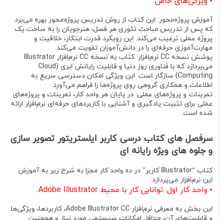
•
ویژگی‌های خاص:
آموزش پروژه‌محور:
این کتاب از روش تدریس پروژه‌محور بهره می‌برد
که پس از تدریس مباحث تئوری هر فصل، هنرجویان را به ساخت یک
پروژه عملی ترغیب می‌کند. این رویکرد قدرت ابتکار، خلاقیت و
مهارت‌آموزی حرفه‌ای را در دانش‌آموزان تقویت می‌کند
.
پوشش نسخه CC نرم‌افزار:
کتاب به نسخه CC نرم‌افزار Illustrator
می‌پردازد که با فناوری روز دنیا و قابلیت رایانش ابری (Cloud
Computing) سازگار است. این ویژگی امکان دسترسی سریع به
اطلاعات و همکاری گروهی روی پروژه‌ها را فراهم می‌آورد
.
تمرینات و پروژه‌های عملی:
در پایان هر واحد کار، تمرینات و پروژه‌های
عملی برای تثبیت یادگیری و آشنایی با کاربردهای حرفه‌ای نرم‌افزار ارائه
شده است
.
سرفصل های کتاب درسی کاربر ایلستریتور تصویر سازی
و جلوه های ویژه رایانه ای
کتاب “Illustrator کاربر” در ده واحد کار مجزا به شرح زیر به آموزش
این نرم‌افزار می‌پردازد:
•
واحد کار اول: توانایی کار با محیط Adobe Illustrator:
این بخش به معرفی نرم‌افزار Adobe Illustrator CC، کاربردها، ویژگی‌ها
و قابلیت‌های آن، حداقل امکانات سیستمی مورد نیاز و همچنین