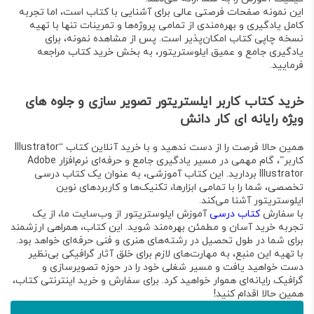
این نمونه صفحات فرصتی عالی برای آشنایی با کتاب است، اما تجربه
کامل یادگیری و بهره‌مندی از تمامی پروژه‌ها و تمرینات تنها با تهیه
نسخه چاپی
کتاب امکان‌پذیر است. پس از مشاهده نمونه، برای
یادگیری جامع و عمیق ایلوستریتور
، به بخش خرید کتاب مراجعه
فرمایید.
خرید کتاب کاربر ایلستریتور تصویر سازی و جلوه های
ویژه رایانه ای کار دانش
همین حالا فرصت را از دست ندهید و با
خرید آنلاین کتاب “Illustrator
کاربر”
، گام مهمی در مسیر یادگیری جامع و حرفه‌ای نرم‌افزار Adobe
Illustrator بردارید. این کتاب آموزشی، به عنوان یک
کتاب درسی
تخصصی، شما را با تمامی ابزارها، تکنیک‌ها و کاربردهای نوین
ایلوستریتور آشنا می‌کند
.
با
سفارش
کتاب درسی
آموزش ایلوستریتور
از وب‌سایت ما، از یک
تجربه خرید آسان و مطمئن بهره‌مند شوید. این کتاب، همراهی ارزشمند
برای شما در طول تحصیل در رشته‌های هنری و فنی حرفه‌ای خواهد بود
.
با تهیه این منبع، به مهارت‌های لازم برای خلق آثار گرافیکی بی‌نظیر
دست خواهید یافت و مسیر شغلی خود را در حوزه تصویرسازی و
گرافیک رایانه‌ای هموار خواهید کرد.
برای سفارش و خرید اینترنتی کتاب،
همین حالا اقدام کنید!