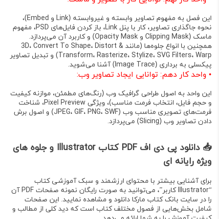
این فصل به مفهوم تصاویر وابسته و غیروابسته (Link و Embed)،
نحوه جاگذاری تصاویر، کار با پنل Link، باز کردن فایل‌های PSD، مفهوم
ماسک (Clipping Mask و Opacity Mask) و کاربرد آن می‌پردازد.
همچنین با انواع جلوه‌ها (مانند 3D، Convert To Shape، Distort &
Transform، Rasterize، Stylize، SVG Filters، Warp) و تبدیل تصاویر
پیکسلی به برداری (Image Trace) آشنا می‌شوید
.
•
واحد کار دهم: توانایی ایجاد تصاویر وب:
این واحد به اصول طراحی گرافیک وب (رنگ‌های مطمئن، موازنه کیفیت
و حجم فایل، انتخاب فرمت مناسب)، ویژگی Pixel Preview، شناخت
فرمت‌های تصویری مناسب وب (JPEG، GIF، PNG، SWF) و اصول برش
دادن تصاویر وب (Slicing) می‌پردازد
.
📥 دانلود پی دی اف PDF کتاب Illustrator و جلوه های
ویژه رایانه ای
برای آشنایی بیشتر با محتوای ارزشمند و سبک آموزشی کتاب
“Illustrator کاربر”
، می‌توانید به صورت رایگان
نمونه صفحات PDF
آن
را در سایت بانک کتاب مارکا دانلود و مشاهده نمایید. این صفحات
شامل بخش‌هایی از فصول مختلف کتاب است که دید کلی از مطالب و
کیفیت آموزش را به شما ارائه می‌دهد.