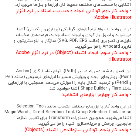
آشنایی با قسمت‌های مختلف محیط کار، ابزارها و پنل‌ها می‌پردازد
.
•
واحد کار دوم: توانایی ایجاد و مدیریت اسناد در نرم افزار
Adobe Illustrator:
در این واحد با انواع نرم‌افزارهای گرافیکی (برداری و پیکسلی) آشنا
می‌شوید و اصول باز کردن و ایجاد اسناد جدید، فرمت‌های مختلف
فایل‌های تصویری (مانند SVG، PDF، EPS) سازگار با ایلوستریتور، و
کاربرد Artboard را فرا می‌گیرید
.
•
واحد کار سوم: ایجاد اشیاء (Object) در نرم افزار Adobe
Illustrator:
این فصل به شما مفهوم مسیر (Path)، انواع نقاط لنگری (Anchor
Point)، روش‌های ایجاد و ویرایش مسیر با ابزارهای ترسیمی (مانند Pen
و Pencil) و ترسیم اشکال پایه را آموزش می‌دهد. همچنین با ابزارهایی
مانند Flare و Shape Builder آشنا خواهید شد
.
•
واحد کار چهارم: ابزارهای انتخاب:
در این واحد کار با ابزارهای مختلف انتخاب مانند Selection Tool،
Direct Selection Tool، Group Selection Tool، Lasso و Magic Wand
آشنا می‌شوید. همچنین دستورات Transform برای تغییر اندازه،
جابجایی، چرخش و قرینه‌سازی اشیاء را فرا می‌گیرید
.
•
واحد کار پنجم: توانایی سازماندهی اشیاء (Objects):