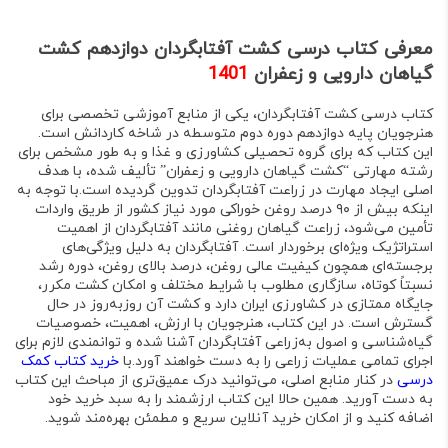
معرفی کتاب درسی کشت آفتابگردان دوازدهم کشت
گیاهان دارویی و زعفران
1401
کتاب درسی
کشت آفتابگردان
، یکی از منابع آموزشی تخصصی برای
هنرجویان
پایه دوازدهم دوره دوم متوسطه
در شاخه
کاردانش
است
.
این کتاب که برای گروه تحصیلی کشاورزی و غذا و به طور مشخص برای
رشته مهارتی “کشت گیاهان دارویی و زعفران” تألیف شده، با هدف
اصلی
ایجاد مهارت در زراعت آفتابگردان
تدوین گردیده است
.
با توجه به
اینکه بیش از ۹۰ درصد روغن خوراکی مورد نیاز کشور از طریق واردات
تأمین می‌شود، زراعت گیاهان روغنی مانند آفتابگردان از اهمیت
استراتژیک ویژه‌ای برخوردار است
. آفتابگردان به دلیل ویژگی‌های
برجسته‌ای همچون
کیفیت عالی روغن، درصد بالای روغن، دوره رشد
نسبتاً کوتاه، سازگاری مطلوب با شرایط مختلف و امکان کشت مکرر
،
جایگاه ممتازی در کشاورزی ایران دارد و کشت آن روزبه‌روز در حال
گسترش است
. در این کتاب، هنرجویان با ارزش، اهمیت، خصوصیات
گیاه‌شناسی و اصول به‌زراعی آفتابگردان آشنا شده و توانمندی لازم برای
اجرای تمامی عملیات زراعی را به دست خواهند آورد
.
با
خرید کتاب کمک
درسی
در کنار منابع اصلی، می‌توانید درک عمیق‌تری از مباحث این کتاب
به دست آورید. همین حالا این کتاب ارزشمند را به سبد خرید خود
اضافه کنید و از امکان خرید آنلاین سریع و مطمئن بهره‌مند شوید.