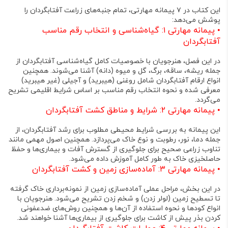
این کتاب در ۷ پیمانه مهارتی، تمام جنبه‌های زراعت آفتابگردان را
پوشش می‌دهد
:
•
پیمانه مهارتی ۱: گیاه‌شناسی و انتخاب رقم مناسب
آفتابگردان
در این فصل، هنرجویان با خصوصیات کامل گیاه‌شناسی آفتابگردان از
جمله ریشه، ساقه، برگ، گل و میوه (دانه) آشنا می‌شوند
. همچنین
انواع ارقام آفتابگردان شامل روغنی (هیبرید) و آجیلی (غیر هیبرید)
معرفی شده و نحوه انتخاب رقم مناسب بر اساس شرایط اقلیمی تشریح
می‌گردد
.
•
پیمانه مهارتی ۲: شرایط و مناطق کشت آفتابگردان
این پیمانه به بررسی شرایط محیطی مطلوب برای رشد آفتابگردان، از
جمله دما، نور، رطوبت و نوع خاک می‌پردازد
. همچنین اصول مهمی مانند
تناوب زراعی صحیح برای جلوگیری از گسترش آفات و بیماری‌ها و حفظ
حاصلخیزی خاک به طور کامل آموزش داده می‌شود
.
•
پیمانه مهارتی ۳: آماده‌سازی زمین و کشت آفتابگردان
در این بخش، مراحل عملی آماده‌سازی زمین از نمونه‌برداری خاک گرفته
تا تسطیح زمین (لولر زدن) و شخم زدن تشریح می‌شود
. هنرجویان با
انواع کودها و نحوه استفاده از آن‌ها و همچنین روش‌های ضدعفونی
کردن بذر پیش از کاشت برای جلوگیری از بیماری‌ها آشنا خواهند شد
.