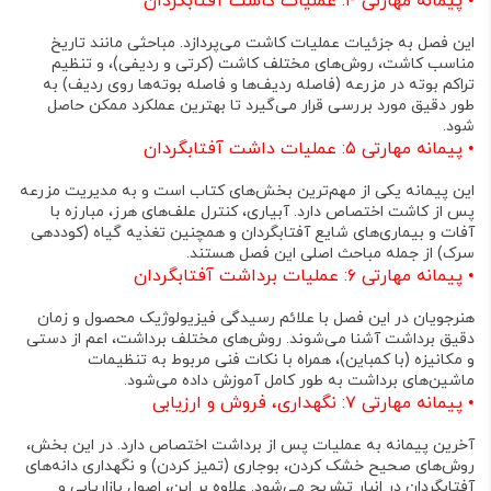
•
پیمانه مهارتی ۴: عملیات کاشت آفتابگردان
این فصل به جزئیات عملیات کاشت می‌پردازد. مباحثی مانند تاریخ
مناسب کاشت، روش‌های مختلف کاشت (کرتی و ردیفی)، و تنظیم
تراکم بوته در مزرعه (فاصله ردیف‌ها و فاصله بوته‌ها روی ردیف) به
طور دقیق مورد بررسی قرار می‌گیرد تا بهترین عملکرد ممکن حاصل
شود
.
•
پیمانه مهارتی ۵: عملیات داشت آفتابگردان
این پیمانه یکی از مهم‌ترین بخش‌های کتاب است و به مدیریت مزرعه
پس از کاشت اختصاص دارد. آبیاری، کنترل علف‌های هرز، مبارزه با
آفات و بیماری‌های شایع آفتابگردان و همچنین تغذیه گیاه (کوددهی
سرک) از جمله مباحث اصلی این فصل هستند
.
•
پیمانه مهارتی ۶: عملیات برداشت آفتابگردان
هنرجویان در این فصل با علائم رسیدگی فیزیولوژیک محصول و زمان
دقیق برداشت آشنا می‌شوند
. روش‌های مختلف برداشت، اعم از دستی
و مکانیزه (با کمباین)، همراه با نکات فنی مربوط به تنظیمات
ماشین‌های برداشت به طور کامل آموزش داده می‌شود
.
•
پیمانه مهارتی ۷: نگهداری، فروش و ارزیابی
آخرین پیمانه به عملیات پس از برداشت اختصاص دارد. در این بخش،
روش‌های صحیح خشک کردن، بوجاری (تمیز کردن) و نگهداری دانه‌های
آفتابگردان در انبار تشریح می‌شود
. علاوه بر این، اصول بازاریابی و