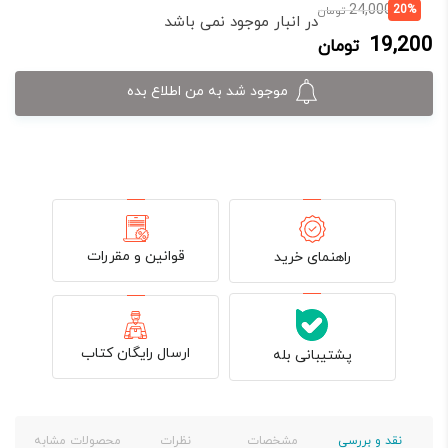
قیمت
قیمت
24,000
20%
تومان
در انبار موجود نمی باشد
فعلی:
اصلی:
19,200
تومان
19,200 تومان.
24,000 تومان
بود.
موجود شد به من اطلاع بده
قوانین و مقررات
راهنمای خرید
ارسال رایگان کتاب
پشتیبانی بله
نقد و بررسی
مشخصات
نظرات
محصولات مشابه