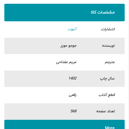
مشخصات کالا
انتشارات
آموت
نویسنده
جوجو مویز
مترجم
مریم مفتاحی
سال چاپ
1402
قطع کتاب
رقعی
تعداد صفحه
568
More