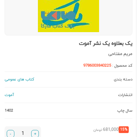
یک بعلاوه یک نشر آموت
مریم مفتاحی
کد محصول :
9786003840225
دسته بندی
کتاب های عمومی
انتشارات
آموت
سال چاپ
1402
قیمت
قیمت
681,000
15%
تومان
-
+
فعلی:
اصلی: