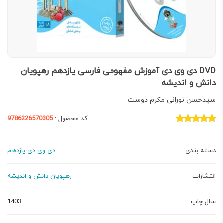
DVD دی وی دی آموزش مفهومی فارسی یازدهم رهپویان
دانش و اندیشه
سیدحسن نورانی مکرم دوست
کد محصول :
9786226570305
دسته بندی
دی وی دی یازدهم
انتشارات
رهپویان دانش و اندیشه
سال چاپ
1403