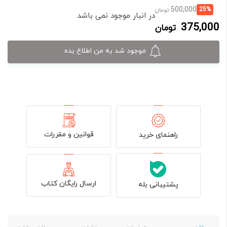
قیمت
قیمت
500,000
25%
تومان
در انبار موجود نمی باشد
فعلی:
اصلی:
375,000
تومان
375,000 تومان.
500,000 تومان
بود.
موجود شد به من اطلاع بده
قوانین و مقررات
راهنمای خرید
ارسال رایگان کتاب
پشتیبانی بله