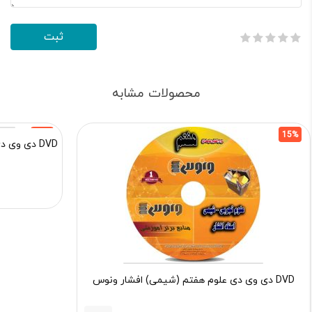
محصولات مشابه
15%
15%
DVD دی وی دی علوم هفتم (زیست) صادقی پناه ونوس
DVD دی وی دی علوم هفتم (شیمی) افشار ونوس