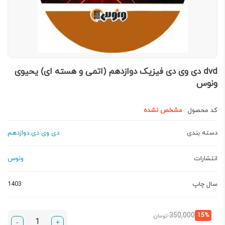
dvd دی وی دی فیزیک دوازدهم (اتمی و هسته ای) یحیوی
ونوس
کد محصول :
مشخص نشده
دسته بندی
دی وی دی دوازدهم
انتشارات
ونوس
سال چاپ
1403
قیمت
قیمت
350,000
15%
تومان
-
+
فعلی:
اصلی: