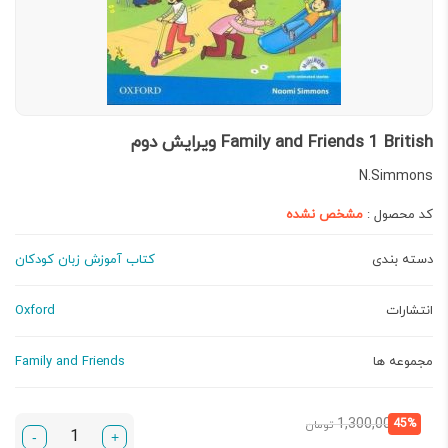
Family and Friends 1 British ویرایش دوم
N.Simmons
کد محصول :
مشخص نشده
دسته بندی
کتاب آموزش زبان کودکان
انتشارات
Oxford
مجموعه ها
Family and Friends
قیمت
قیمت
1,300,000
45%
تومان
-
+
فعلی:
اصلی: