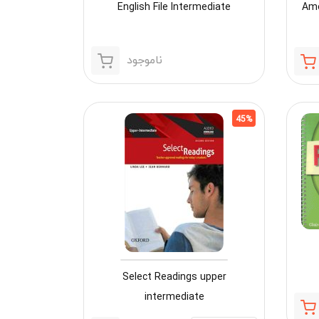
English File Intermediate
Ame
ناموجود
قیمت
قیمت
فعلی:
اصلی:
82,500 تومان.
150,000 تومان
بود.
45%
Select Readings upper
intermediate
قیمت
قیمت