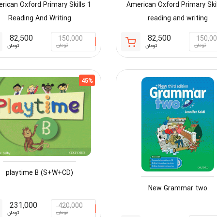
rican Oxford Primary Skills 1
American Oxford Primary Skil
Reading And Writing
reading and writing
82,500
82,500
150,000
150,0
قیمت
قیمت
تومان
تومان
تومان
تومان
فعلی:
اصلی:
82,500 تومان.
150,000 تومان
بود.
45%
playtime B (S+W+CD)
New Grammar two
231,000
420,000
تومان
تومان