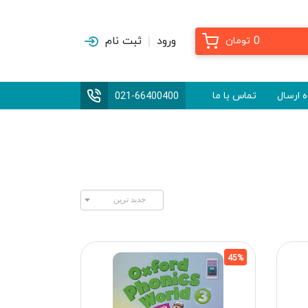
0
ورود
ثبت نام
تومان
 ارسال
تماس با ما
021-66400400
45%