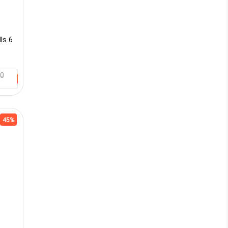
ls 6
00
45%