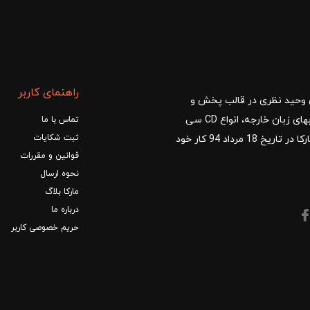
راهنمای کاربر
ا با مدیریت آقای وحید نظری در قالب پخش و
توزیع کتب درسی و کمک آموزشی، کتب دانشگاهی، کتابهای زبان خارجه، انواع CD سی
تماس با ما
ثبت شکایات
دی و DVD دی وی دی شروع کرد.فروشگاه آنلاین کتاب مارکا در تاریخ 18 مرداد 94 کار خود
قوانین و مقررات
نحوه ارسال
مارکا بلاگ
درباره ما
حریم خصوصی کاربر