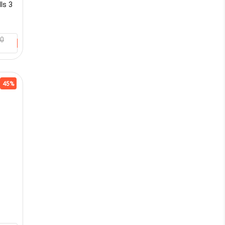
ls 3
00
45%