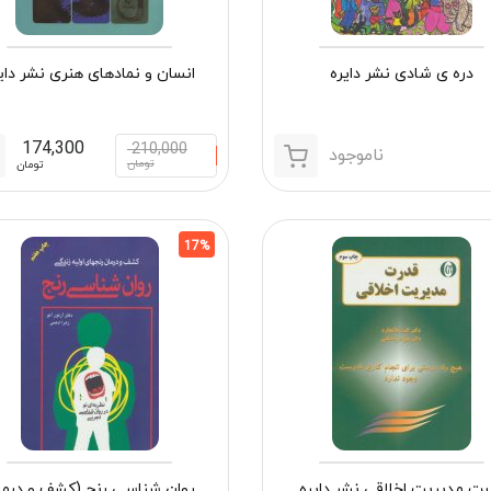
دره ی شادی نشر دایره
انسان و نمادهای هنری نشر دای
174,300
210,000
ناموجود
تومان
تومان
17%
رت مدیریت اخلاقی نشر دایره
روان شناسی رنج (کشف و درم