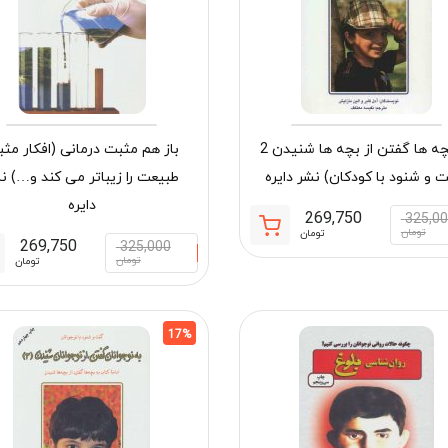
به بچه ها گفتن از بچه ها شنیدن 2
باز هم مثبت درمانی (افکار مث
 و شنود با کودکان) نشر دایره
طبیعت را زیباتر می کند و…) ن
دایره
269,750
325,0
قیمت
قیمت
تومان
تومان
269,750
325,000
فعلی:
اصلی:
تومان
تومان
269,750 تومان.
325,000 تومان
بود.
17%