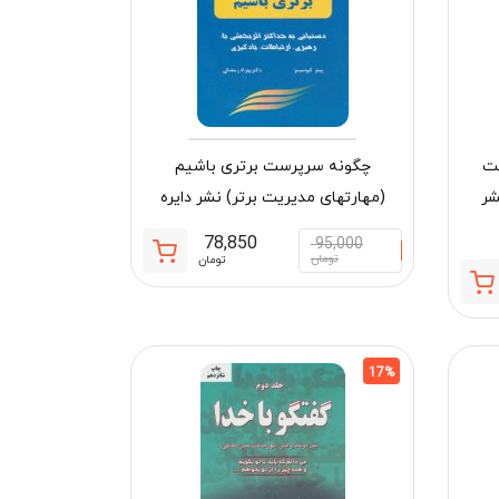
بت
چگونه سرپرست برتری باشیم
شر
(مهارتهای مدیریت برتر) نشر دایره
78,850
95,000
قیمت
قیمت
تومان
تومان
فعلی:
اصلی:
قیمت
قیمت
78,850 تومان.
95,000 تومان
فعلی:
اصلی:
بود.
269,750 تومان.
325,000 تومان
بود.
17%