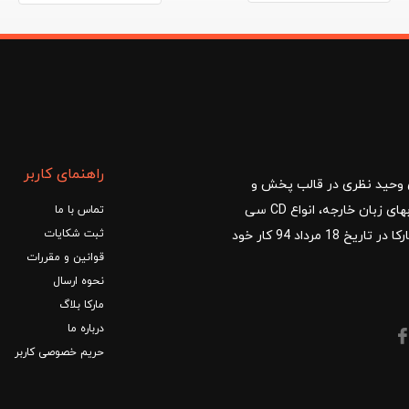
راهنمای کاربر
ا با مدیریت آقای وحید نظری در قالب پخش و
توزیع کتب درسی و کمک آموزشی، کتب دانشگاهی، کتابهای زبان خارجه، انواع CD سی
تماس با ما
ثبت شکایات
دی و DVD دی وی دی شروع کرد.فروشگاه آنلاین کتاب مارکا در تاریخ 18 مرداد 94 کار خود
قوانین و مقررات
نحوه ارسال
مارکا بلاگ
درباره ما
حریم خصوصی کاربر