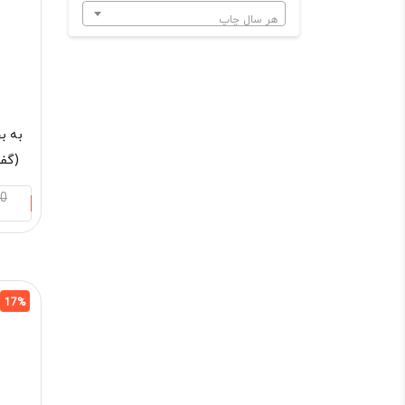
هر سال چاپ
(گفت
00
17%