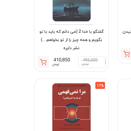
نیدن
گفتگو با خدا 2 (می دانم که باید با تو
بگویم و همه چیز را از تو بخواهم…)
نشر دایره
قیمت
قیمت
410,850
495,000
فعلی:
اصلی:
قیمت
قیمت
تومان
تومان
311,250 تومان.
375,000 تومان
فعلی:
اصلی:
بود.
410,850 تومان.
495,000 تومان
بود.
17%