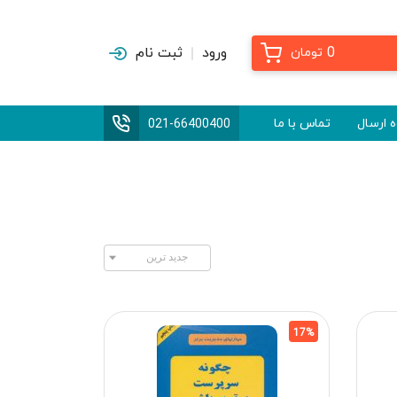
0
ورود
ثبت نام
تومان
 ارسال
تماس با ما
021-66400400
17%