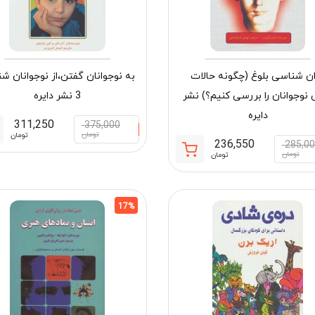
ن شناسی بلوغ (چگونه حالات
به نوجوانان گفتن،از نوجوانان ش
 نوجوانان را بررسی کنیم؟) نشر
3 نشر دایره
دایره
311,250
375,000
تومان
تومان
236,550
285,0
قیمت
قیمت
تومان
تومان
فعلی:
اصلی:
236,550 تومان.
285,000 تومان
بود.
17%