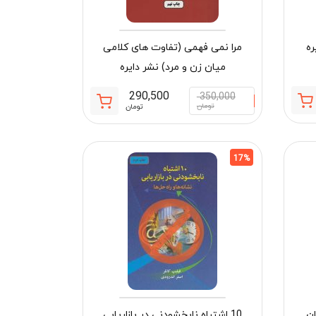
ره
مرا نمی فهمی (تفاوت های کلامی
میان زن و مرد) نشر دایره
290,500
350,000
قیمت
قیمت
قیمت
قیمت
تومان
تومان
فعلی:
اصلی:
فعلی:
اصلی:
174,300 تومان.
210,000 تومان
290,500 تومان.
350,000 تومان
بود.
بود.
17%
ان
10 اشتباه نابخشودنی در بازاریابی