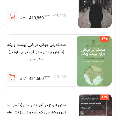
495,000
تومان
410,850
تومان
قیمت
قیمت
فعلی:
اصلی:
410,850 تومان.
495,000 تومان
17%
بود.
هند،قدرتی جهانی در قرن بیست و یکم
(خیزش چالش ها و فرصتهای تازه تر)
نشر علم
520,000
تومان
431,600
تومان
قیمت
قیمت
فعلی:
اصلی:
431,600 تومان.
520,000 تومان
17%
بود.
نقش امواج در آفرینش عالم (نگاهی به
کیهان شناسی گرجیف و تسلا) نشر علم