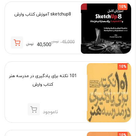
10%
sketchup8 آموزش کتاب وارش
45,000
تومان
40,500
تومان
قیمت
قیمت
فعلی:
اصلی:
40,500 تومان.
45,000 تومان
10%
بود.
101 نکته برای یادگیری در مدرسه هنر
کتاب وارش
ناموجود
10%