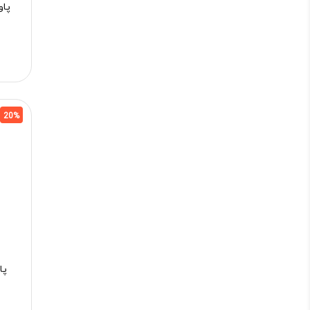
پا
20%
پا