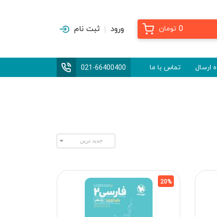
0
ورود
ثبت نام
تومان
 ارسال
تماس با ما
021-66400400
20%