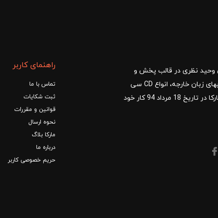
راهنمای کاربر
ا با مدیریت آقای وحید نظری در قالب پخش و
توزیع کتب درسی و کمک آموزشی، کتب دانشگاهی، کتابهای زبان خارجه، انواع CD سی
تماس با ما
ثبت شکایات
دی و DVD دی وی دی شروع کرد.فروشگاه آنلاین کتاب مارکا در تاریخ 18 مرداد 94 کار خود
قوانین و مقررات
نحوه ارسال
مارکا بلاگ
درباره ما
حریم خصوصی کاربر