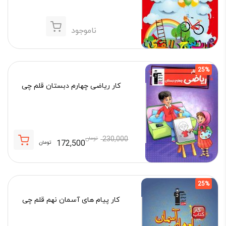
ناموجود
25%
کار ریاضی چهارم دبستان قلم چی
230,000
تومان
172,500
تومان
قیمت
قیمت
فعلی:
اصلی:
172,500 تومان.
230,000 تومان
25%
بود.
کار پیام های آسمان نهم قلم چی