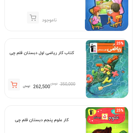
ناموجود
25%
کتاب کار ریاضی اول دبستان قلم چی
350,000
تومان
262,500
تومان
قیمت
قیمت
فعلی:
اصلی:
262,500 تومان.
350,000 تومان
25%
بود.
کار علوم پنجم دبستان قلم چی