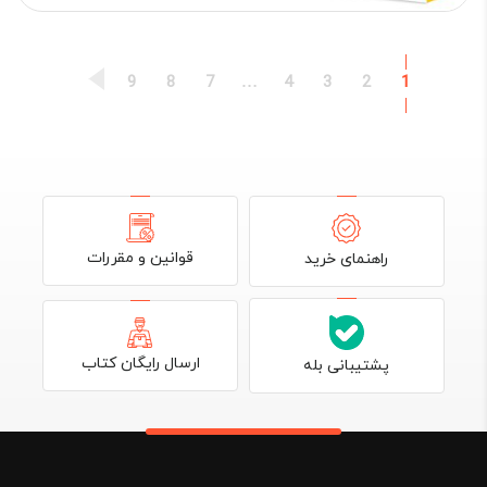
قیمت
قیمت
فعلی:
اصلی:
1,434,800 تومان.
1,688,000 تومان
بود.
9
8
7
…
4
3
2
1
قوانین و مقررات
راهنمای خرید
ارسال رایگان کتاب
پشتیبانی بله