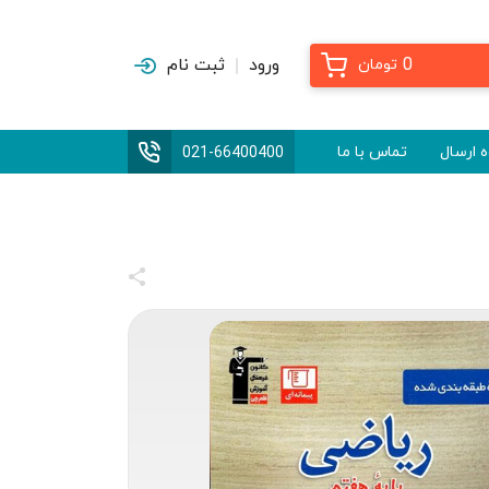
0
ورود
ثبت نام
تومان
 ارسال
تماس با ما
021-66400400