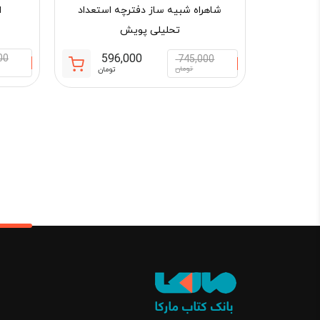
شاهراه شبیه ساز دفترچه استعداد
ا
تحلیلی پویش
596,000
00
745,000
قیمت
قیمت
تومان
تومان
فعلی:
اصلی:
596,000 تومان.
745,000 تو
بود.