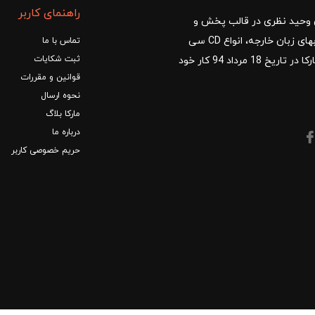
راهنمای کاربر
ا با مدیریت آقای وحید نظری در قالب پخش و
توزیع کتب درسی و کمک آموزشی، کتب دانشگاهی، کتابهای زبان خارجه، انواع CD سی
تماس با ما
ثبت شکایات
دی و DVD دی وی دی شروع کرد.فروشگاه آنلاین کتاب مارکا در تاریخ 18 مرداد 94 کار خود
قوانین و مقررات
نحوه ارسال
مارکا بلاگ
درباره ما
حریم خصوصی کاربر