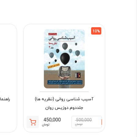
10%
آسیب شناسی روانی (نظریه ها)
راهنم
جلددوم دوزیس روان
450,000
500,000
قیمت
قیمت
تومان
تومان
فعلی:
اصلی: