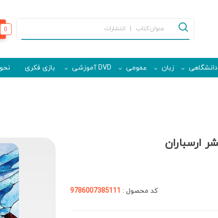
0
دانشگاهی
زبان
عمومی
DVD آموزشی
بازی فکری
نحوه
ر ارسباران
کد محصول :
9786007385111