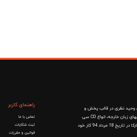
مان
راهنمای کاربر
ا با مدیریت آقای وحید نظری در قالب پخش و
توزیع کتب درسی و کمک آموزشی، کتب دانشگاهی، کتابهای زبان خارجه، انواع CD سی
تماس با ما
ثبت شکایات
دی و DVD دی وی دی شروع کرد.فروشگاه آنلاین کتاب مارکا در تاریخ 18 مرداد 94 کار خود
قوانین و مقررات