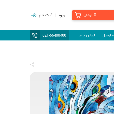
0
ورود
ثبت نام
تومان
 ارسال
تماس با ما
021-66400400