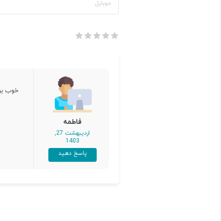
خوب بو
فاطمه
اردیبهشت 27,
1403
پاسخ دهید