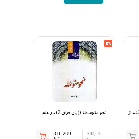
5%
8%
ته از
نحو متوسطه (زبان قرآن 2) دارالعلم
316,200
340,000
قیمت
قیمت
تومان
تومان