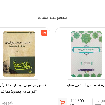
محصولات مشابه
8%
ه اسلامی 1 غفاری معارف
تفسیر موضوعی نهج البلاغه (برگرف
آثار علامه جعفری) معارف
111,600
120,0
ناموجود
قیمت
قیمت
تومان
تومان