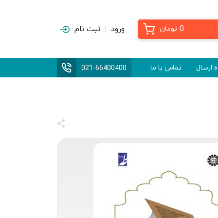
0
ورود
ثبت نام
تومان
 ارسال
تماس با ما
021-66400400