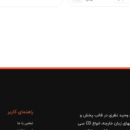
فعلی:
اصلی:
111,600 تومان.
120,000 تومان
مان
بود.
راهنمای کاربر
ا با مدیریت آقای وحید نظری در قالب پخش و
توزیع کتب درسی و کمک آموزشی، کتب دانشگاهی، کتابهای زبان خارجه، انواع CD سی
تماس با ما