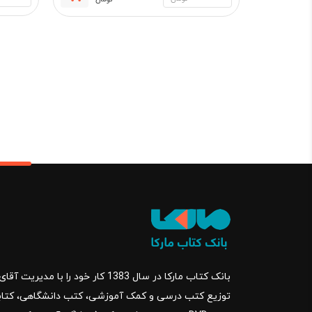
قیمت
قیمت
فعلی:
اصلی:
651,000 تومان.
700,000 تو
بود.
بانک کتاب مارکا در سال 1383 کار خود ر