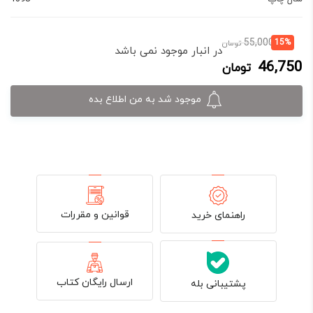
قیمت
قیمت
55,000
15%
تومان
در انبار موجود نمی باشد
فعلی:
اصلی:
46,750
تومان
46,750 تومان.
55,000 تومان
بود.
موجود شد به من اطلاع بده
قوانین و مقررات
راهنمای خرید
ارسال رایگان کتاب
پشتیبانی بله