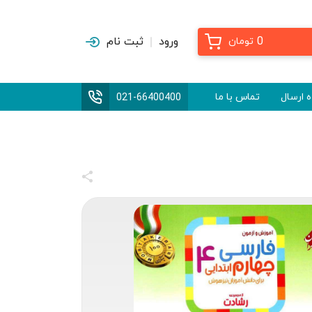
0
ورود
ثبت نام
تومان
 ارسال
تماس با ما
021-66400400