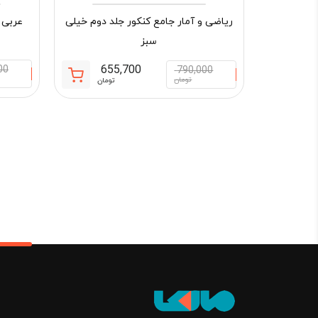
ریاضی و آمار جامع کنکور جلد دوم خیلی
عربی 
سبز
655,700
00
790,000
قیمت
قیمت
تومان
تومان
فعلی:
اصلی:
655,700 تومان.
790,000 تو
بود.