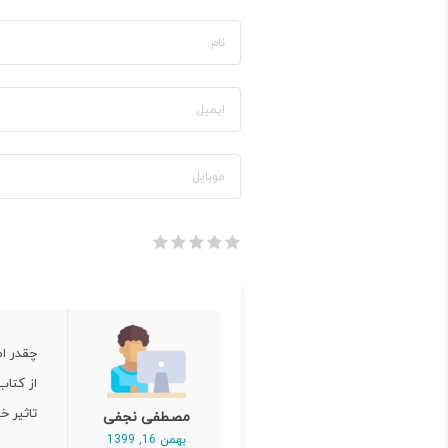
چقدر ا
از کتا
تاثیر 
مصطفی نجفی
بهمن 16, 1399