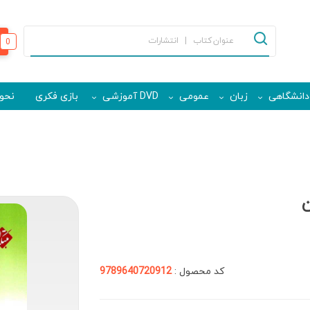
0
دانشگاهی
زبان
عمومی
DVD آموزشی
بازی فکری
نحوه
ن
کد محصول :
9789640720912