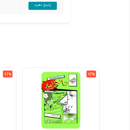
پاسخ دهید
17%
17%