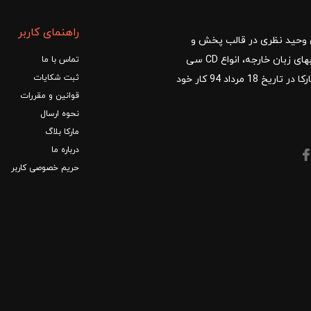
راهنمای کاربر
ا با مدیریت آقای وحید نظری در قالب پخش و
توزیع کتب درسی و کمک آموزشی، کتب دانشگاهی، کتابهای زبان خارجه، انواع CD سی
تماس با ما
ثبت شکایات
دی و DVD دی وی دی شروع کرد.فروشگاه آنلاین کتاب مارکا در تاریخ 18 مرداد 94 کار خود
قوانین و مقررات
نحوه ارسال
مارکا بلاگ
درباره ما
حریم خصوصی کاربر