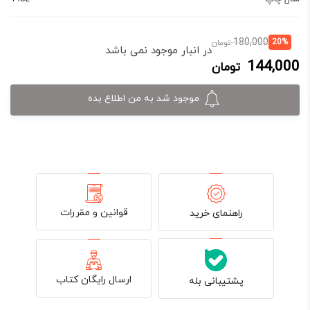
قیمت
قیمت
180,000
20%
تومان
در انبار موجود نمی باشد
فعلی:
اصلی:
144,000
تومان
144,000 تومان.
180,000 تومان
بود.
موجود شد به من اطلاع بده
قوانین و مقررات
راهنمای خرید
ارسال رایگان کتاب
پشتیبانی بله