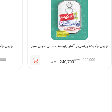
جیبی چکیده ریاضی و آمار یازدهم انسانی خیلی سبز
جیبی چکی
290,000
تومان
,000
240,700
تومان
قیمت
قیمت
فعلی:
اصلی:
240,700 تومان.
290,000 تومان
بود.