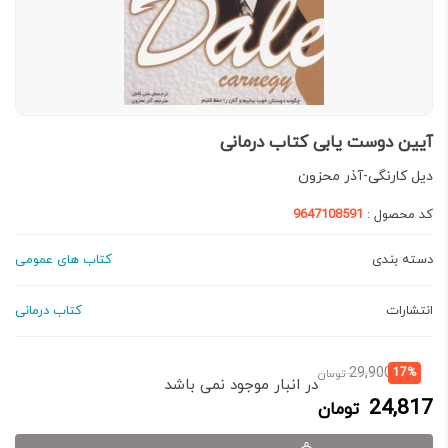
آیین دوست یابی کتاب درمانی
دیل کارنگی-آذر محزون
کد محصول :
9647108591
دسته بندی
کتاب های عمومی
انتشارات
کتاب درمانی
قیمت
قیمت
29,900
17%
تومان
در انبار موجود نمی باشد
فعلی:
اصلی:
24,817
تومان
24,817 تومان.
29,900 تومان
بود.