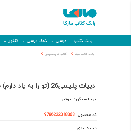
بانک کتاب
درسی
کمک درسی
کنکور
بانک کتاب مارکا
کتاب های عمومی
ادبیات پلیسی26 (تو را به یاد دارم) نشر قطره
ایرسا سیگورداردوتیر
کد محصول :
9786222018368
دسته بندی