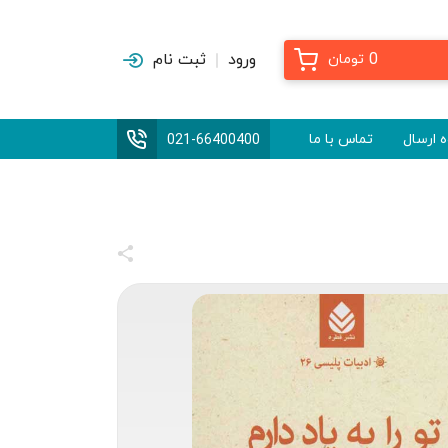
0
ورود
ثبت نام
تومان
 ارسال
تماس با ما
021-66400400