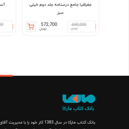
جغرافیا جامع درسنامه جلد دوم خیلی
آسی
سبز
572,700
00
690,000
قیمت
قیمت
تومان
تومان
فعلی:
اصلی:
572,700 تومان.
690,000 تو
بود.
بانک کتاب مارکا در سال 1383 کار خود ر