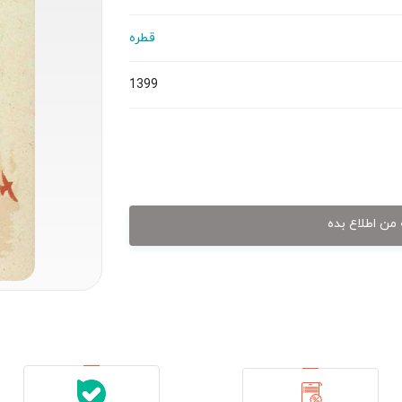
قطره
1399
من اطلاع بده