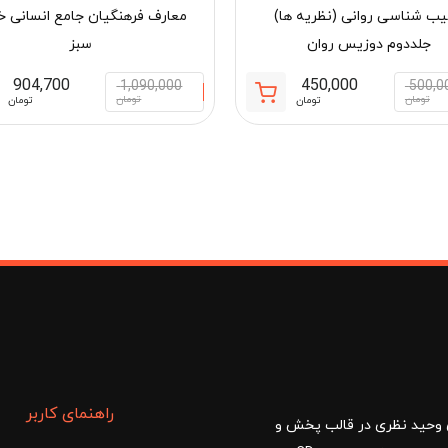
ب شناسی روانی (نظریه ها)
معارف فرهنگیان جامع انسانی خ
جلددوم دوزیس روان
سبز
904,700
450,000
1,090,000
500,0
قیمت
قیمت
تومان
تومان
تومان
تومان
فعلی:
اصلی:
مان
450,000 تومان.
500,000 تومان
بود.
راهنمای کاربر
ا با مدیریت آقای وحید نظری در قالب پخش و