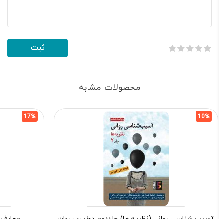
محصولات مشابه
17%
10%
آسیب شناسی روانی (نظریه ها) جلددوم دوزیس روان
معارف 