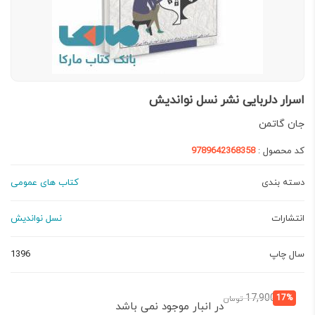
اسرار دلربایی نشر نسل نواندیش
جان گاتمن
کد محصول :
9789642368358
دسته بندی
کتاب های عمومی
انتشارات
نسل نواندیش
سال چاپ
1396
قیمت
قیمت
17,900
17%
تومان
در انبار موجود نمی باشد
فعلی:
اصلی: