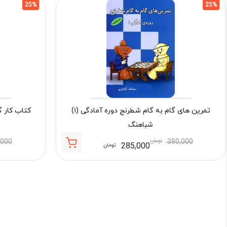
25%
25%
تمرین های گام به گام شطرنج دوره آمادگی (۱)
شباهنگ
380,000
تومان
,000
285,000
تومان
قیمت
قیمت
فعلی:
اصلی:
285,000 تومان.
380,000 تومان
بود.