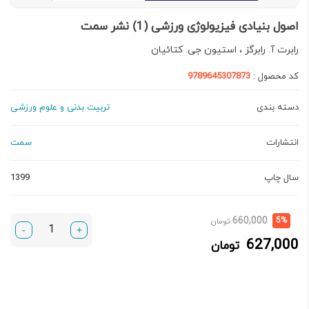
اصول بنیادی فیزیولوژی ورزشی (1) نشر سمت
رابرت آ. رابرگز ، استیون جی. کتائیان
کد محصول :
9789645307873
دسته بندی
تربیت بدنی و علوم ورزشی
انتشارات
سمت
سال چاپ
1399
قیمت
قیمت
660,000
5%
تومان
-
+
فعلی:
اصلی:
627,000
تومان
627,000 تومان.
660,000 تومان
بود.