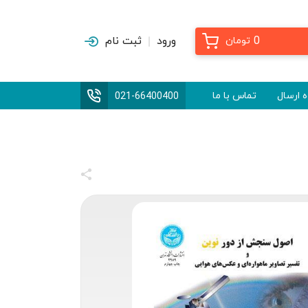
0
ورود
ثبت نام
تومان
 ارسال
تماس با ما
021-66400400