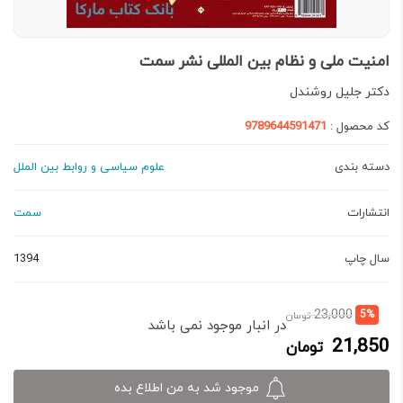
امنیت ملی و نظام بین المللی نشر سمت
دكتر جليل روشندل
کد محصول :
9789644591471
دسته بندی
علوم سیاسی و روابط بین الملل
انتشارات
سمت
سال چاپ
1394
قیمت
قیمت
23,000
5%
تومان
در انبار موجود نمی باشد
فعلی:
اصلی:
21,850
تومان
21,850 تومان.
23,000 تومان
بود.
موجود شد به من اطلاع بده