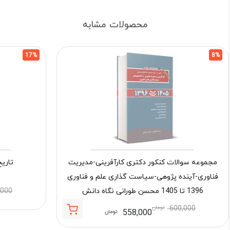
محصولات مشابه
17%
8%
مجموعه سوالات کنکور دکتری کارآفرینی-مدیریت
تاریخ 
فناوری-آینده پژوهی-سیاست گذاری علم و فناوری
1396 تا 1405 محسن طورانی نگاه دانش
,000
600,000
تومان
558,000
تومان
قیمت
قیمت