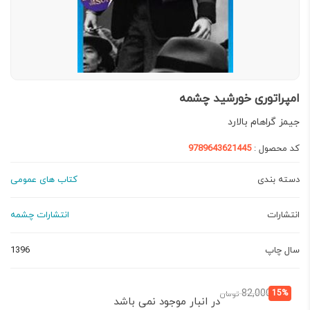
امپراتوری خورشید چشمه
جیمز گراهام بالارد
کد محصول :
9789643621445
دسته بندی
کتاب های عمومی
انتشارات
انتشارات چشمه
سال چاپ
1396
قیمت
قیمت
82,000
15%
تومان
در انبار موجود نمی باشد
فعلی:
اصلی: