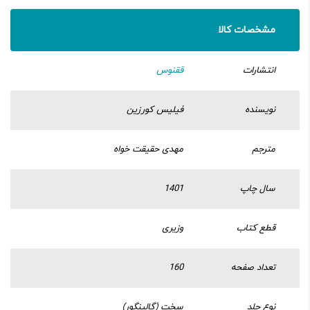
مشخصات کالا
انتشارات
ققنوس
نویسنده
فیلیس کورزین
مترجم
مهدی حقیقت خواه
سال چاپ
1401
قطع کتاب
وزیری
تعداد صفحه
160
نوع جلد
سخت (گالینگور)