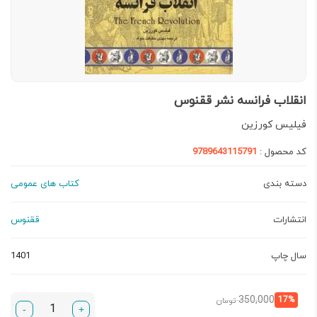
انقلاب فرانسه نشر ققنوس
فیلیس کورزین
کد محصول :
9789643115791
دسته بندی
کتاب های عمومی
انتشارات
ققنوس
سال چاپ
1401
قیمت
قیمت
350,000
17%
تومان
-
+
فعلی:
اصلی: