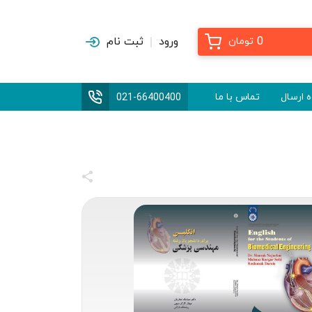
0
ورود
ثبت نام
تومان
 ارسال
تماس با ما
021-66400400