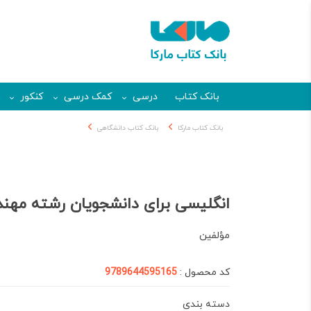
بانک کتاب
درسی
کمک درسی
کنکور
بانک کتاب مارکا
بانک کتاب دانشگاهی
انگلیسی برای دانشجویان رشته مه
مؤلفین
کد محصول :
9789644595165
دسته بندی