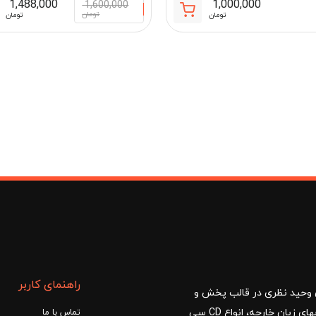
1,488,000
1,000,000
1,600,000
تومان
تومان
تومان
مان
راهنمای کاربر
ا با مدیریت آقای وحید نظری در قالب پخش و
توزیع کتب درسی و کمک آموزشی، کتب دانشگاهی، کتابهای زبان خارجه، انواع CD سی
تماس با ما