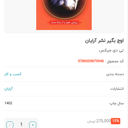
اوج بگیر نشر آرایان
تی دی جیکس
کد محصول :
9786009879946
دسته بندی
کسب و کار
انتشارات
آرایان
سال چاپ
1402
قیمت
قیمت
275,000
15%
تومان
-
+
فعلی:
اصلی: