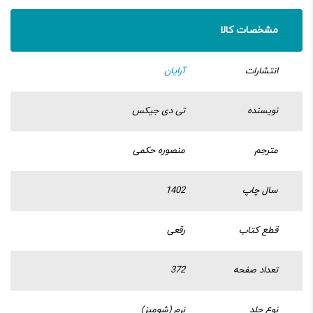
مشخصات کالا
انتشارات
آرایان
نویسنده
تی دی جیکس
مترجم
منصوره حکمی
سال چاپ
1402
قطع کتاب
رقعی
تعداد صفحه
372
نوع جلد
نرم (شومیز)