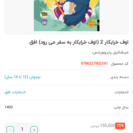
اوف خرابکار 2 (اوف خرابکار به سفر می رود) افق
میشائیل پتروویتس
کد محصول :
9786227902341
دسته بندی
نوجوان (12 تا 16 سال)
انتشارات
انتشارات افق
سال چاپ
1403
قیمت
قیمت
195,000
15%
تومان
-
+
فعلی:
اصلی: