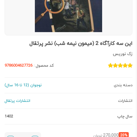
این سه کارآگاه 2 (میمون نیمه شب) نشر پرتقال
زک نوریس
کد محصول :
9786004627726
دسته بندی
نوجوان (12 تا 16 سال)
انتشارات
انتشارات پرتقال
سال چاپ
1402
قیمت
قیمت
270,000
20%
تومان