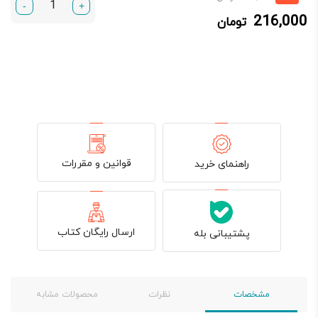
-
+
فعلی:
اصلی:
216,000
تومان
216,000 تومان.
270,000 تومان
بود.
قوانین و مقررات
راهنمای خرید
ارسال رایگان کتاب
پشتیبانی بله
مشخصات
نظرات
محصولات مشابه