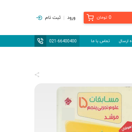
0
ورود
ثبت نام
تومان
 ارسال
تماس با ما
021-66400400