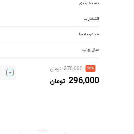
دسته بندی
انتشارات
مجموعه ها
سال چاپ
قیمت
قیمت
370,000
20%
تومان
+
فعلی:
اصلی:
296,000
296,000 تومان.
370,000 تومان
تومان
بود.