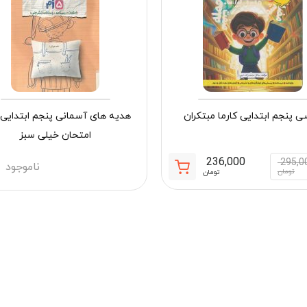
ی پنجم ابتدایی کارما مبتکران
هدیه های آسمانی پنجم ابتدای
امتحان خیلی سبز
236,000
295,0
ناموجود
قیمت
قیمت
تومان
تومان
فعلی:
اصلی:
مان
236,000 تومان.
295,000 تومان
بود.