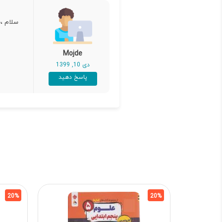
سلام ،
Mojde
دی 10, 1399
پاسخ دهید
20%
20%