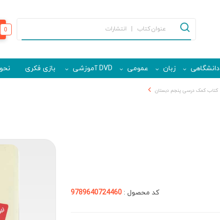
0
دانشگاهی
زبان
عمومی
DVD آموزشی
بازی فکری
نحوه
کتاب کمک درسی پنجم دبستان
کد محصول :
9789640724460