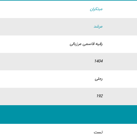
مبتکران
مرشد
رقیه قاسمی مرزبالی
1404
رحلی
192
تست