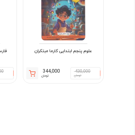
علوم پنجم ابتدایی کارما مبتکران
فارس
344,000
00
430,000
قیمت
قیمت
تومان
تومان
فعلی:
اصلی:
344,000 تومان.
430,000 تو
بود.