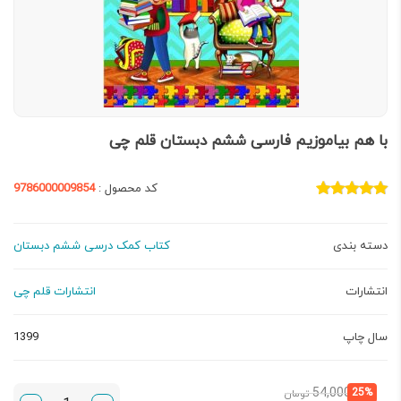
با هم بیاموزیم فارسی ششم دبستان قلم چی
کد محصول :
9786000009854
دسته بندی
کتاب کمک درسی ششم دبستان
انتشارات
انتشارات قلم چی
سال چاپ
1399
قیمت
قیمت
54,000
25%
تومان