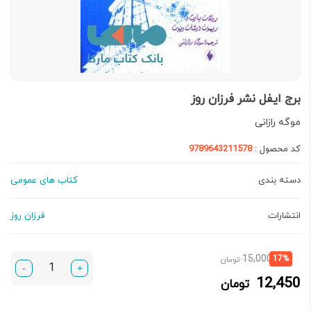
برج ایفل نشر فرزان روز
موگه رازانی
کد محصول :
9789643211578
دسته بندی
کتاب های عمومی
انتشارات
فرزان روز
قیمت
قیمت
15,000
17%
تومان
-
+
فعلی:
اصلی:
12,450
تومان
12,450 تومان.
15,000 تومان
بود.