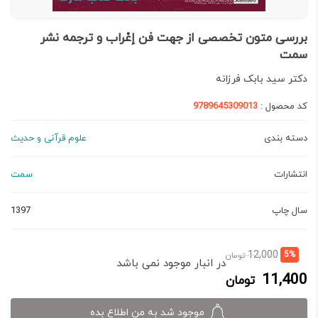
بررسی متون تخصصی از جهت فن إعْراب و ترجمه نشر
سمت
دکتر سید بابک فرزانه
کد محصول :
9789645309013
دسته بندی
علوم قرآنی و حدیث
انتشارات
سمت
سال چاپ
1397
قیمت
قیمت
12,000
5%
تومان
در انبار موجود نمی باشد
فعلی:
اصلی:
11,400
تومان
11,400 تومان.
12,000 تومان
بود.
موجود شد به من اطلاع بده