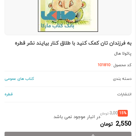
به فرزندان تان کمک کنید با طلاق کنار بیایند نشر قطره
پائولا هال
کد محصول :
101810
دسته بندی
کتاب های عمومی
انتشارات
قطره
قیمت
قیمت
3,000
15%
تومان
در انبار موجود نمی باشد
فعلی:
اصلی:
2,550
تومان
2,550 تومان.
3,000 تومان
بود.